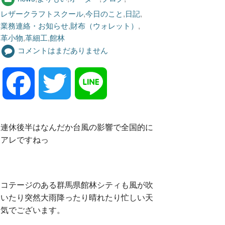
レザークラフトスクール
,
今日のこと
,
日記
,
業務連絡・お知らせ
,
財布（ウォレット）
,
革小物
,
革細工
,
館林
コメントはまだありません
F
T
L
a
w
i
連休後半はなんだか台風の影響で全国的に
アレですねっ
c
i
n
e
t
e
コテージのある群馬県館林シティも風が吹
いたり突然大雨降ったり晴れたり忙しい天
気でございます。
b
t