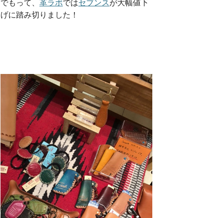
でもって、
革ラボ
では
セブンス
が大幅値下
げに踏み切りました！