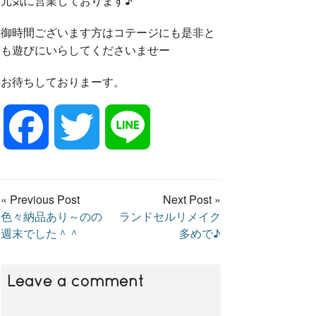
元気に営業しております♪
御時間ございます方はコテージにも是非と
も遊びにいらしてくださいませー
お待ちしておりまーす。
F
T
L
a
w
i
« Previous Post
Next Post »
色々納品あり～のの
ランドセルリメイク
c
i
n
週末でした＾＾
多めで♪
e
t
e
Leave a comment
b
t