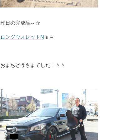
o
e
昨日の完成品～☆
ロングウォレットN
ｓ～
o
r
k
おまちどうさまでしたー＾＾