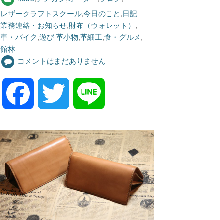
レザークラフトスクール
,
今日のこと
,
日記
,
業務連絡・お知らせ
,
財布（ウォレット）
,
車・バイク
,
遊び
,
革小物
,
革細工
,
食・グルメ
,
館林
コメントはまだありません
F
T
L
a
w
i
c
i
n
e
t
e
b
t