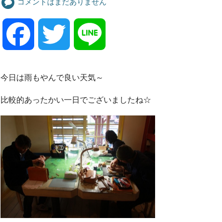
コメントはまだありません
F
T
L
a
w
i
今日は雨もやんで良い天気～
c
i
n
比較的あったかい一日でございましたね☆
e
t
e
b
t
o
e