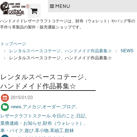
MENU
0
ハンドメイドレザークラフトコテージは、財布（ウォレット）やバッグ等の
手作り革製品の製作・販売通販ショップです。
トップページ
レンタルスペースコテージ、ハンドメイド作品募集☆
NEWS
レンタルスペースコテージ、ハンドメイド作品募集☆
レンタルスペースコテージ、
ハンドメイド作品募集☆
2015/01/23
news
,
アメカジ
,
オーダー
,
ブログ
,
レザークラフトスクール
,
今日のこと
,
日記
,
業務連絡・お知らせ
,
財布（ウォレット）
,
車・バイク
,
遊び
,
革小物
,
革細工
,
館林