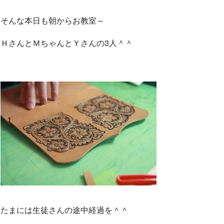
o
r
そんな本日も朝からお教室～
k
ＨさんとＭちゃんとＹさんの3人＾＾
たまには生徒さんの途中経過を＾＾