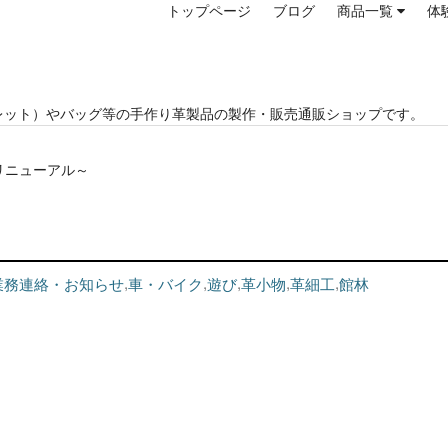
トップページ
ブログ
商品一覧
体
レット）やバッグ等の手作り革製品の製作・販売通販ショップです。
リニューアル～
業務連絡・お知らせ
,
車・バイク
,
遊び
,
革小物
,
革細工
,
館林