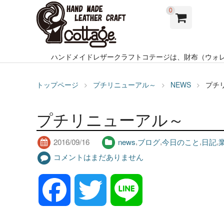
0
ハンドメイドレザークラフトコテージは、財布（ウォ
トップページ
プチリニューアル～
NEWS
プチ
プチリニューアル～
2016/09/16
news
,
ブログ
,
今日のこと
,
日記
,
コメントはまだありません
F
T
L
a
w
i