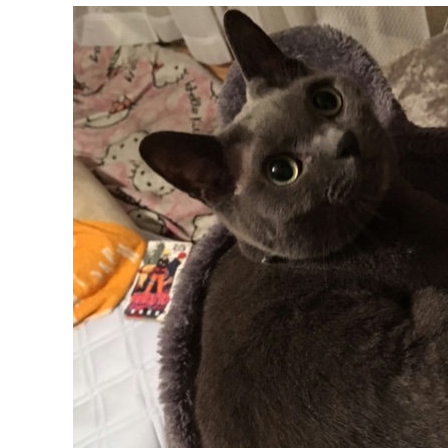
c
i
n
e
t
e
b
t
o
e
o
r
k