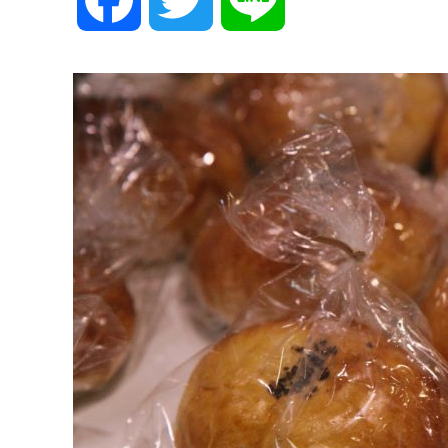
a
w
i
c
i
n
e
t
e
b
t
o
e
o
r
k