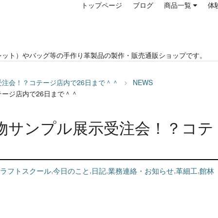
トップページ
ブログ
商品一覧
体
レット）やバッグ等の手作り革製品の製作・販売通販ショップです。
注会！？コテージ店内で26日まで＾＾
NEWS
ージ店内で26日まで＾＾
物サンプル展示受注会！？コテ
ラフトスクール
,
今日のこと
,
日記
,
業務連絡・お知らせ
,
革細工
,
館林