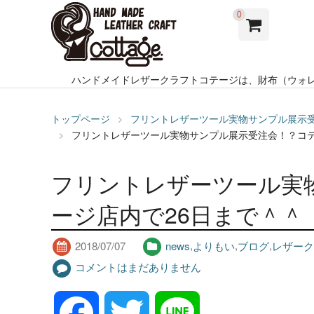
0
ハンドメイドレザークラフトコテージは、財布（ウォ
トップページ
フリントレザーツール実物サンプル展示受
フリントレザーツール実物サンプル展示受注会！？コテ
フリントレザーツール実
ージ店内で26日まで＾＾
2018/07/07
news
,
よりもい
,
ブログ
,
レザーク
コメントはまだありません
F
T
L