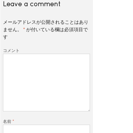
Leave a comment
b
t
メールアドレスが公開されることはあり
o
e
ません。
*
が付いている欄は必須項目で
す
o
r
コメント
k
名前
*