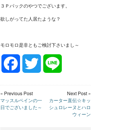
３Ｐパックのやつでございます。
欲しがってた人居たような？
モロモロ是非ともご検討下さいまし～
F
T
L
a
w
i
« Previous Post
Next Post »
マッスルペインの一
カーター直伝☆キッ
c
i
n
日でございました～
シュロレーヌとハロ
ウィーン
e
t
e