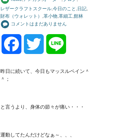
レザークラフトスクール
,
今日のこと
,
日記
,
財布（ウォレット）
,
革小物
,
革細工
,
館林
コメントはまだありません
F
T
L
a
w
i
昨日に続いて、今日もマッスルペイン＾
＾；
c
i
n
e
t
e
と言うより、身体の節々が痛い・・・
b
t
運動してたんだけどなぁ～、、、