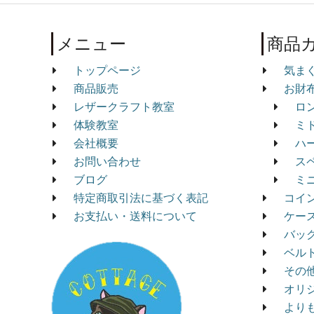
メニュー
商品
トップページ
気ま
商品販売
お財
レザークラフト教室
ロ
体験教室
ミ
会社概要
ハ
お問い合わせ
ス
ブログ
ミ
特定商取引法に基づく表記
コイ
お支払い・送料について
ケー
バッ
ベル
その
オリ
より