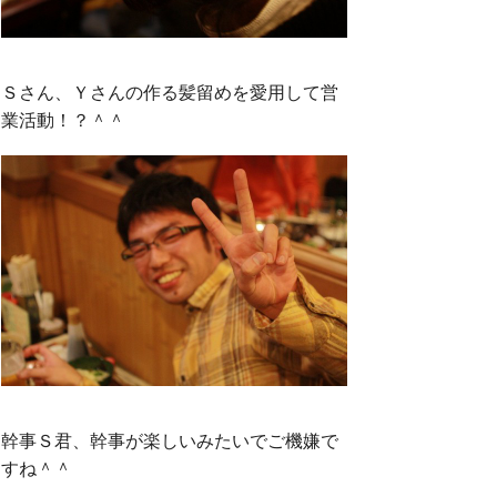
Ｓさん、Ｙさんの作る髪留めを愛用して営
業活動！？＾＾
幹事Ｓ君、幹事が楽しいみたいでご機嫌で
すね＾＾