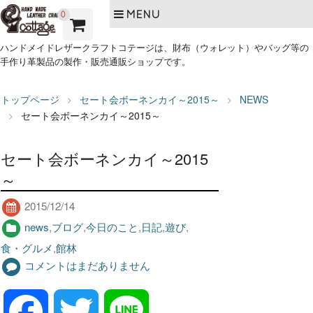
MENU
0
ハンドメイドレザークラフトコテージは、財布（ウォレット）やバッグ等の
手作り革製品の製作・販売通販ショップです。
トップページ
セート会ボーネンカイ～2015～
NEWS
セート会ボーネンカイ～2015～
セート会ボーネンカイ～2015
～
2015/12/14
news
,
ブログ
,
今日のこと
,
日記
,
遊び
,
食・グルメ
,
館林
コメントはまだありません
F
T
L