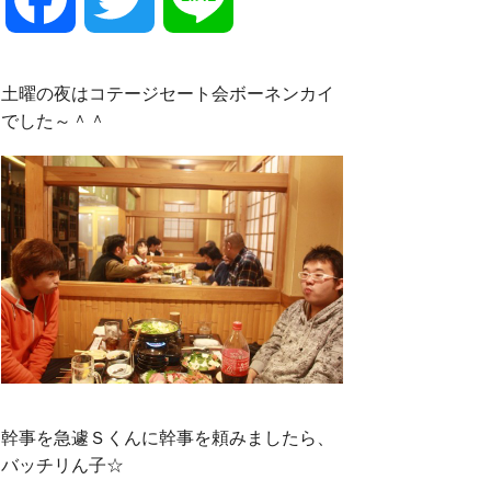
a
w
i
土曜の夜はコテージセート会ボーネンカイ
でした～＾＾
c
i
n
e
t
e
b
t
o
e
o
r
幹事を急遽Ｓくんに幹事を頼みましたら、
バッチリん子☆
k