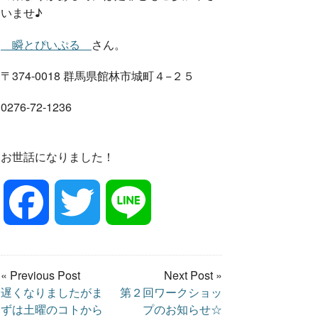
いませ♪
瞬とぴいぷる
さん。
〒374-0018 群馬県館林市城町４−２５
0
276-72-1236
お世話になりました！
F
T
L
a
w
i
« Previous Post
Next Post »
遅くなりましたがま
第２回ワークショッ
c
i
n
ずは土曜のコトから
プのお知らせ☆