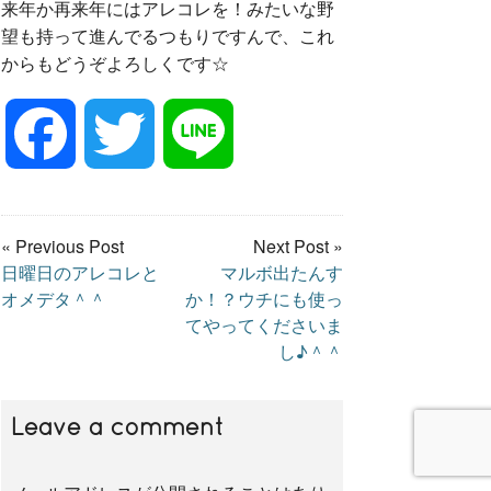
来年か再来年にはアレコレを！みたいな野
望も持って進んでるつもりですんで、これ
からもどうぞよろしくです☆
F
T
L
a
w
i
« Previous Post
Next Post »
日曜日のアレコレと
マルボ出たんす
c
i
n
オメデタ＾＾
か！？ウチにも使っ
てやってくださいま
e
t
e
し♪＾＾
b
t
Leave a comment
o
e