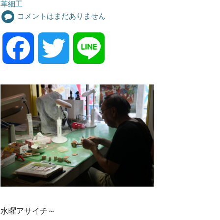
革細工
コメントはまだありません
F
T
L
a
w
i
c
i
n
e
t
e
b
t
o
e
水曜アサイチ～