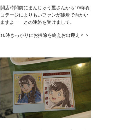
開店時間前にまんじゅう屋さんから10時頃
o
r
コテージによりもいファンが徒歩で向かい
ますよー との連絡を受けまして。
k
10時きっかりにお掃除を終えお出迎え＾＾