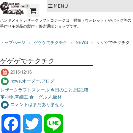
MENU
0
ハンドメイドレザークラフトコテージは、財布（ウォレット）やバッグ等の
手作り革製品の製作・販売通販ショップです。
トップページ
ゲゲゲでチクチク
NEWS
ゲゲゲでチクチク
ゲゲゲでチクチク
2016/12/16
news
,
オーダー
,
ブログ
,
レザークラフトスクール
,
今日のこと
,
日記
,
猫
,
革小物
,
革細工
,
食・グルメ
,
館林
コメントはまだありません
F
T
L