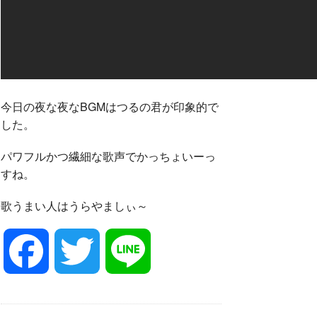
今日の夜な夜なBGMはつるの君が印象的で
した。
パワフルかつ繊細な歌声でかっちょいーっ
すね。
歌うまい人はうらやましぃ～
F
T
L
a
w
i