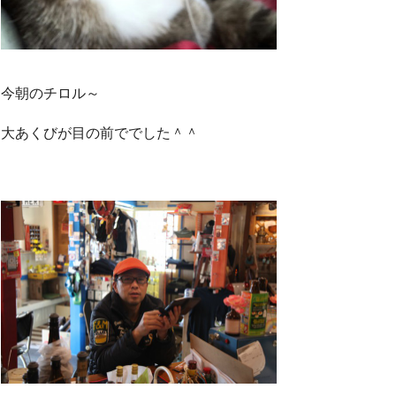
今朝のチロル～
大あくびが目の前ででした＾＾