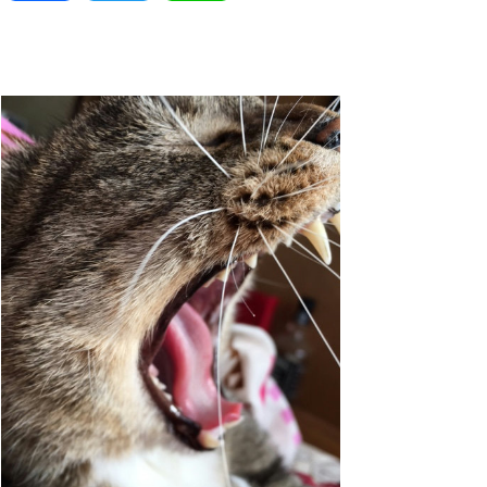
a
w
i
c
i
n
e
t
e
b
t
o
e
o
r
k