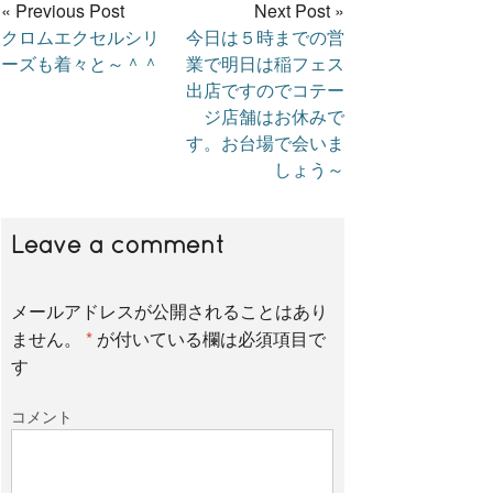
« Previous Post
Next Post »
クロムエクセルシリ
今日は５時までの営
c
i
n
ーズも着々と～＾＾
業で明日は稲フェス
出店ですのでコテー
e
t
e
ジ店舗はお休みで
す。お台場で会いま
しょう～
b
t
Leave a comment
o
e
メールアドレスが公開されることはあり
o
r
ません。
*
が付いている欄は必須項目で
す
k
コメント