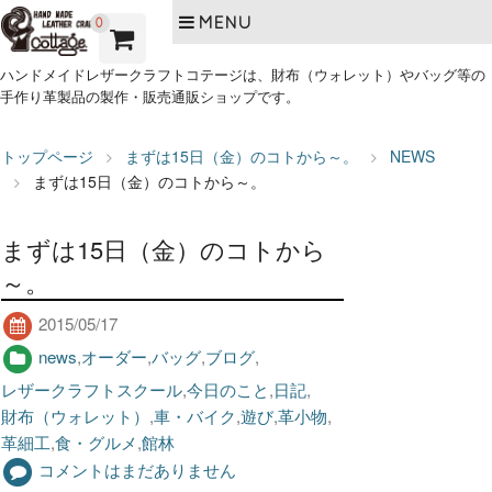
MENU
0
ハンドメイドレザークラフトコテージは、財布（ウォレット）やバッグ等の
手作り革製品の製作・販売通販ショップです。
トップページ
まずは15日（金）のコトから～。
NEWS
まずは15日（金）のコトから～。
まずは15日（金）のコトから
～。
2015/05/17
news
,
オーダー
,
バッグ
,
ブログ
,
レザークラフトスクール
,
今日のこと
,
日記
,
財布（ウォレット）
,
車・バイク
,
遊び
,
革小物
,
革細工
,
食・グルメ
,
館林
コメントはまだありません