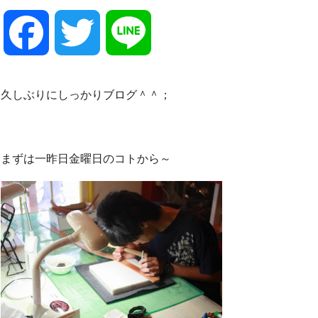
F
T
L
a
w
i
久しぶりにしっかりブログ＾＾；
c
i
n
まずは一昨日金曜日のコトから～
e
t
e
b
t
o
e
o
r