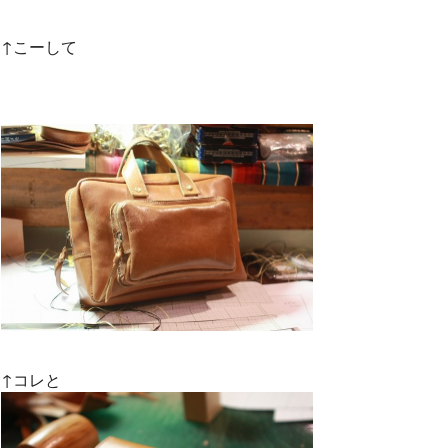
↑こーして
↑コレと