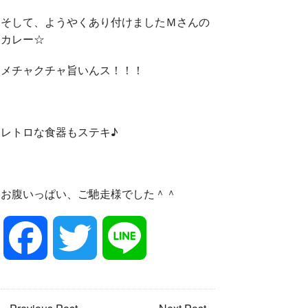
そして、ようやくあり付けましたＭさんの
カレー☆
メチャクチャ旨いんス！！！
レトロな食器もステキ♪
お腹いっぱい、ご馳走様でした＾＾
F
T
L
a
w
i