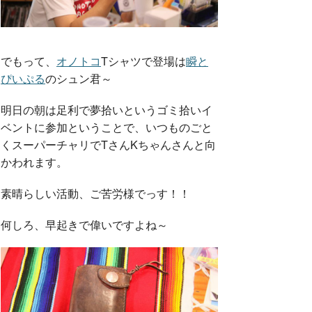
でもって、
オノトコ
Tシャツで登場は
瞬と
ぴいぷる
のシュン君～
明日の朝は足利で夢拾いというゴミ拾いイ
ベントに参加ということで、いつものごと
くスーパーチャリでTさんKちゃんさんと向
かわれます。
素晴らしい活動、ご苦労様でっす！！
何しろ、早起きで偉いですよね～