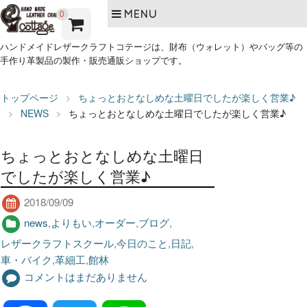
MENU
0
ハンドメイドレザークラフトコテージは、財布（ウォレット）やバッグ等の
手作り革製品の製作・販売通販ショップです。
トップページ
ちょっとおとなしめな土曜日でしたが楽しく営業♪
NEWS
ちょっとおとなしめな土曜日でしたが楽しく営業♪
ちょっとおとなしめな土曜日
でしたが楽しく営業♪
2018/09/09
news
,
よりもい
,
オーダー
,
ブログ
,
レザークラフトスクール
,
今日のこと
,
日記
,
車・バイク
,
革細工
,
館林
コメントはまだありません