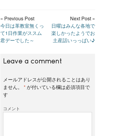
a
w
i
« Previous Post
Next Post »
今日は革教室無くっ
日曜はみんな各地で
c
i
n
て1日作業がススム
楽しかったようでお
君デーでした～
土産話いっっぱい♪
e
t
e
Leave a comment
b
t
メールアドレスが公開されることはあり
o
e
ません。
*
が付いている欄は必須項目で
す
o
r
コメント
k