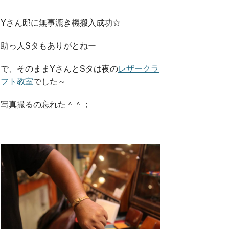
Yさん邸に無事漉き機搬入成功☆
助っ人Sタもありがとねー
で、そのままYさんとSタは夜の
レザークラ
フト教室
でした～
写真撮るの忘れた＾＾；