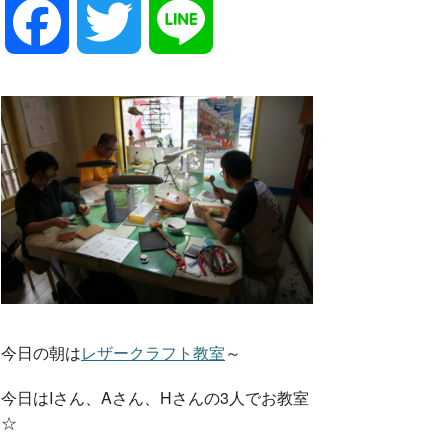
F
T
L
a
w
i
c
i
n
e
t
e
b
t
o
e
今日の朝は
レザークラフト教室
～
今日はIさん、Aさん、Hさんの3人でお教室
o
r
☆