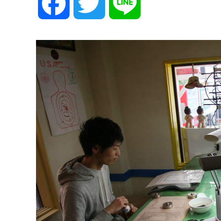
F
T
L
a
w
i
c
i
n
e
t
e
b
t
o
e
o
r