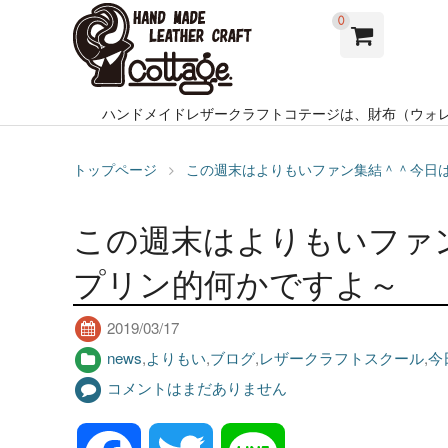
0
ハンドメイドレザークラフトコテージは、財布（ウォ
トップページ
この週末はよりもいファン集結＾＾今日
この週末はよりもいファ
プリン的何かですよ～
2019/03/17
news
,
よりもい
,
ブログ
,
レザークラフトスクール
,
今
コメントはまだありません