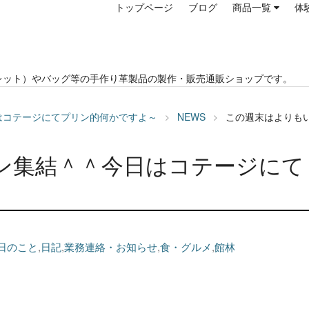
トップページ
ブログ
商品一覧
体
レット）やバッグ等の手作り革製品の製作・販売通販ショップです。
はコテージにてプリン的何かですよ～
NEWS
この週末はよりも
ン集結＾＾今日はコテージにて
日のこと
,
日記
,
業務連絡・お知らせ
,
食・グルメ
,
館林