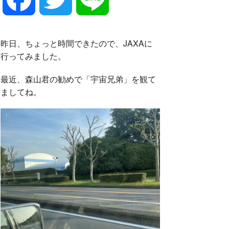
a
w
i
昨日、ちょっと時間できたので、JAXAに
行ってみました。
c
i
n
最近、森山君の勧めで「宇宙兄弟」を観て
ましてね。
e
t
e
b
t
o
e
o
r
k