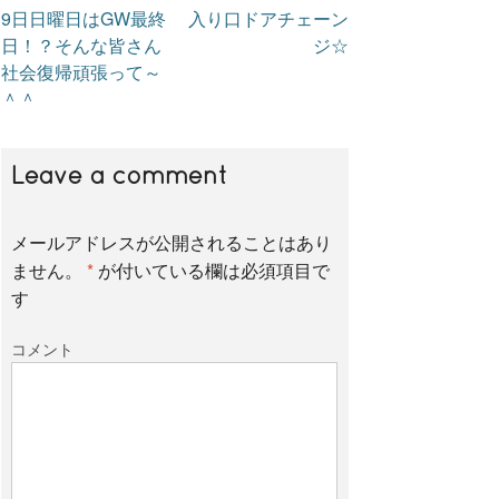
9日日曜日はGW最終
入り口ドアチェーン
c
i
n
日！？そんな皆さん
ジ☆
社会復帰頑張って～
e
t
e
＾＾
b
t
Leave a comment
o
e
メールアドレスが公開されることはあり
ません。
*
が付いている欄は必須項目で
す
o
r
コメント
k