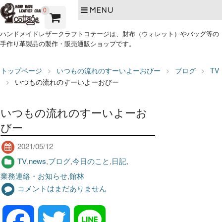
MENU
0
ハンドメイドレザークラフトコテージは、財布（ウォレット）やバッグ等の
手作り革製品の製作・販売通販ショップです。
トップページ
いつもの流れのすーいよーおびー
ブログ
TV
いつもの流れのすーいよーおびー
いつもの流れのすーいよーお
びー
2021/05/12
TV
,
news
,
ブログ
,
今日のこと
,
日記
,
業務連絡・お知らせ
,
館林
コメントはまだありません
F
T
L