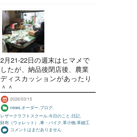
2月21-22日の週末はヒマメで
したが、納品後閉店後、農業
ディスカッションがあったり
＾＾
2026/03/15
news
,
オーダー
,
ブログ
,
レザークラフトスクール
,
今日のこと
,
日記
,
財布（ウォレット）
,
車・バイク
,
革小物
,
革細工
コメントはまだありません