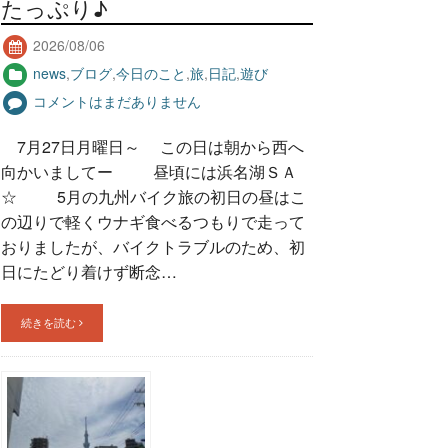
たっぷり♪
2026/08/06
news
,
ブログ
,
今日のこと
,
旅
,
日記
,
遊び
コメントはまだありません
7月27日月曜日～ この日は朝から西へ
向かいましてー 昼頃には浜名湖ＳＡ
☆ 5月の九州バイク旅の初日の昼はこ
の辺りで軽くウナギ食べるつもりで走って
おりましたが、バイクトラブルのため、初
日にたどり着けず断念…
続きを読む