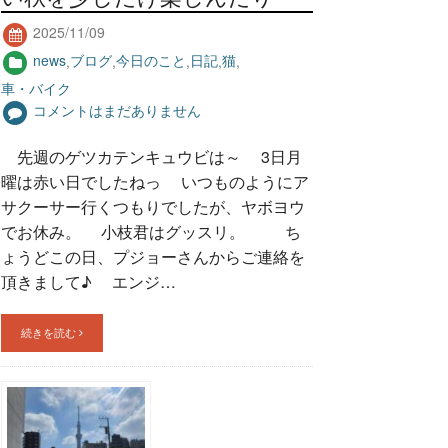
2025/11/09
news
,
ブログ
,
今日のこと
,
日記
,
猫
,
車・バイク
コメントはまだありません
先週のゲツカテンキュウビは～ 3日月
曜は赤い日でしたねっ いつものようにア
サクーサー行くつもりでしたが、ヤボヨウ
でお休み。 小枝君はグッスリ。 ち
ょうどこの日、プジョーさんからご連絡を
頂きまして♪ エンジ…
続きを読む