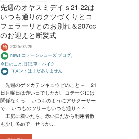
先週のオヤスミデイｓ21-22は
いつも通りのクツづくりとコ
フェラーリとのお別れ＆207cc
のお迎えと断髪式
2025/07/29
news
,
コテージシューズ
,
ブログ
,
今日のこと
,
日記
,
車・バイク
コメントはまだありません
先週のゲツカテンキュウビのこと～ 21
日月曜日は赤い日でしたが、コテージには
関係なくっ いつものようにアサクーサー
で いつものツリーもいつも通り＾＾
工房に着いたら、赤い日だから利用者数
も少し多めで、せっか…