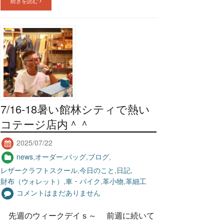
続きを読む
7/16-18暑い館林シティで熱い
コテージ店内＾＾
2025/07/22
news
,
オーダー
,
バッグ
,
ブログ
,
レザークラフトスクール
,
今日のこと
,
日記
,
財布（ウォレット）
,
車・バイク
,
革小物
,
革細工
コメントはまだありません
先週のウィークデイｓ～ 前週に続いて