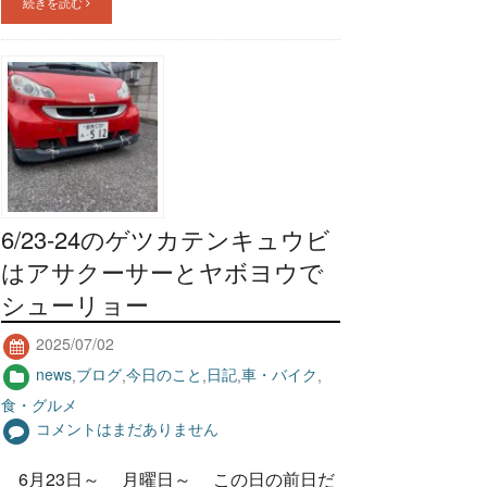
続きを読む
6/23-24のゲツカテンキュウビ
はアサクーサーとヤボヨウで
シューリョー
2025/07/02
news
,
ブログ
,
今日のこと
,
日記
,
車・バイク
,
食・グルメ
コメントはまだありません
6月23日～ 月曜日～ この日の前日だ