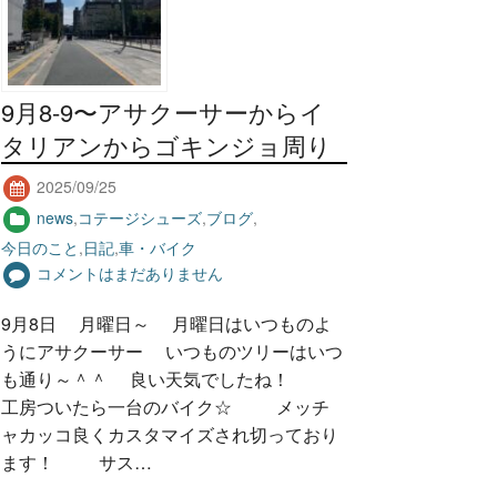
9月8-9〜アサクーサーからイ
タリアンからゴキンジョ周り
2025/09/25
news
,
コテージシューズ
,
ブログ
,
今日のこと
,
日記
,
車・バイク
コメントはまだありません
9月8日 月曜日～ 月曜日はいつものよ
うにアサクーサー いつものツリーはいつ
も通り～＾＾ 良い天気でしたね！
工房ついたら一台のバイク☆ メッチ
ャカッコ良くカスタマイズされ切っており
ます！ サス…