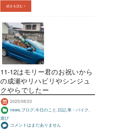
続きを読む
11-12はモリー君のお祝いから
の成瀬やリハビリやシンジュ
クやらでしたー
2025/08/23
news
,
ブログ
,
今日のこと
,
日記
,
車・バイク
,
遊び
コメントはまだありません