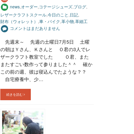
news
,
オーダー
,
コテージシューズ
,
ブログ
,
レザークラフトスクール
,
今日のこと
,
日記
,
財布（ウォレット）
,
車・バイク
,
革小物
,
革細工
コメントはまだありません
先週末～ 先週の土曜日7月5日 土曜
の朝はＹさん、Ｋさんと Ｏ君の3人でレ
ザークラフト教室でした Ｏ君、また
またすごい数作って参りました＾＾ 確か
この前の週、彼は寝込んでたような？？
自宅療養中、少…
続きを読む