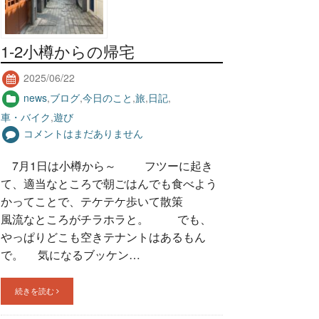
1-2小樽からの帰宅
2025/06/22
news
,
ブログ
,
今日のこと
,
旅
,
日記
,
車・バイク
,
遊び
コメントはまだありません
7月1日は小樽から～ フツーに起き
て、適当なところで朝ごはんでも食べよう
かってことで、テケテケ歩いて散策
風流なところがチラホラと。 でも、
やっぱりどこも空きテナントはあるもん
で。 気になるブッケン…
続きを読む