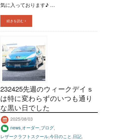
気に入っております♪ …
続きを読む
232425先週のウィークデイｓ
は特に変わらずのいつも通り
な黒い日でした
2025/08/03
news
,
オーダー
,
ブログ
,
レザークラフトスクール
,
今日のこと
,
日記
,