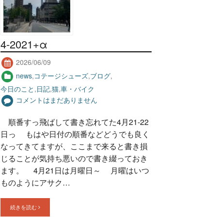
4-2021+α
2026/06/09
news
,
コテージシューズ
,
ブログ
,
今日のこと
,
日記
,
猫
,
車・バイク
コメントはまだありません
順番すっ飛ばして書き忘れてた4月21-22
日っ もはや日付の順番などどうでも良く
なってきてますが、ここまで来ると書き損
じることが気持ち悪いので書き綴っておき
ます。 4月21日は月曜日～ 月曜はいつ
ものようにアサク…
続きを読む