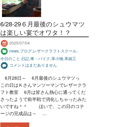
6/28-29６月最後のシュウマツ
は楽しい宴でオワタ！？
2025/07/04
news
,
ブログ
,
レザークラフトスクール
,
今日のこと
,
日記
,
車・バイク
,
革小物
,
革細工
コメントはまだありません
6月28日～ 6月最後のシュウマツっ
この日はＫさんマンツーマンでレザークラ
フト教室 6月は皆さん熱心に通ってくだ
さったようで前半戦で消化しちゃったみた
いですね＾＾ ほいで、この日のコテ
ージの完成品は～ …