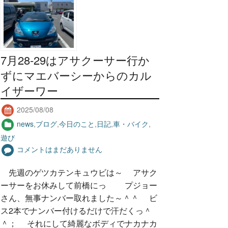
7月28-29はアサクーサー行か
ずにマエバーシーからのカル
イザーワー
2025/08/08
news
,
ブログ
,
今日のこと
,
日記
,
車・バイク
,
遊び
コメントはまだありません
先週のゲツカテンキュウビは～ アサク
ーサーをお休みして前橋にっ プジョー
さん、無事ナンバー取れました～＾＾ ビ
ス2本でナンバー付けるだけで汗だくっ＾
＾； それにして綺麗なボディでナカナカ