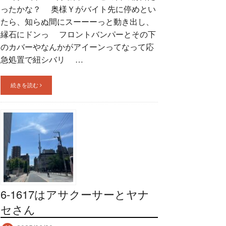
ったかな？ 奥様Ｙがバイト先に停めとい
たら、知らぬ間にスーーーっと動き出し、
縁石にドンっ フロントバンパーとその下
のカバーやなんかがアイーンってなって応
急処置で紐シバリ …
続きを読む
6-1617はアサクーサーとヤナ
セさん