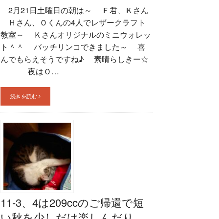
2月21日土曜日の朝は～ Ｆ君、Ｋさん
Ｈさん、Ｏくんの4人でレザークラフト
教室～ Ｋさんオリジナルのミニウォレッ
ト＾＾ バッチリンコできました～ 喜
んでもらえそうですね♪ 素晴らしきー☆
夜はＯ…
続きを読む
11-3、4は209ccのご帰還で短
い秋を少しだけ楽しんだり