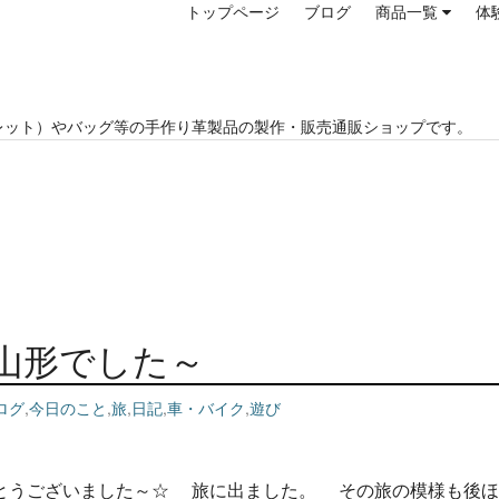
トップページ
ブログ
商品一覧
体
レット）やバッグ等の手作り革製品の製作・販売通販ショップです。
日は山形でした～
ログ
,
今日のこと
,
旅
,
日記
,
車・バイク
,
遊び
とうございました～☆ 旅に出ました。 その旅の模様も後ほ