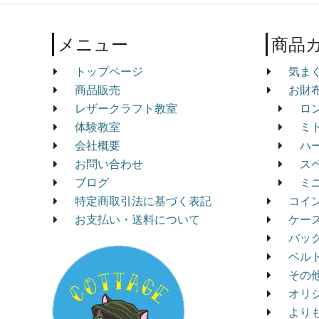
メニュー
商品
トップページ
気ま
商品販売
お財
レザークラフト教室
ロ
体験教室
ミ
会社概要
ハ
お問い合わせ
ス
ブログ
ミ
特定商取引法に基づく表記
コイ
お支払い・送料について
ケー
バッ
ベル
その
オリ
より