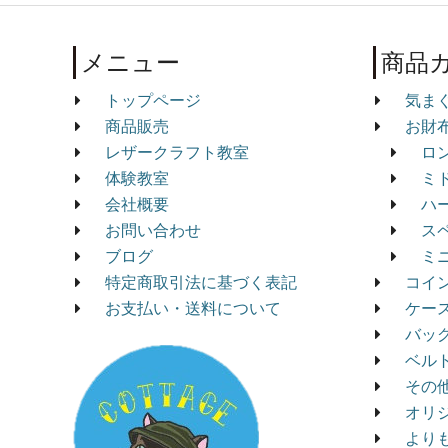
メニュー
商品
トップページ
気ま
商品販売
お財
レザークラフト教室
ロ
体験教室
ミ
会社概要
ハ
お問い合わせ
ス
ブログ
ミ
特定商取引法に基づく表記
コイ
お支払い・送料について
ケー
バッ
ベル
その
オリ
より