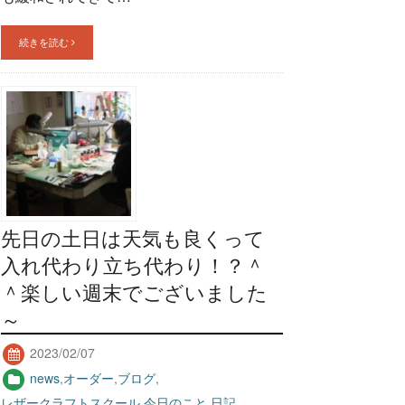
続きを読む
先日の土日は天気も良くって
入れ代わり立ち代わり！？＾
＾楽しい週末でございました
～
2023/02/07
news
,
オーダー
,
ブログ
,
レザークラフトスクール
,
今日のこと
,
日記
,