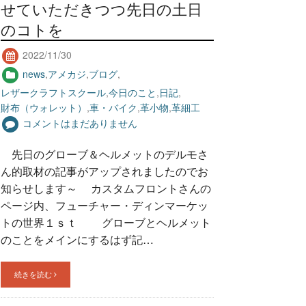
せていただきつつ先日の土日
のコトを
2022/11/30
news
,
アメカジ
,
ブログ
,
レザークラフトスクール
,
今日のこと
,
日記
,
財布（ウォレット）
,
車・バイク
,
革小物
,
革細工
コメントはまだありません
先日のグローブ＆ヘルメットのデルモさ
ん的取材の記事がアップされましたのでお
知らせします～ カスタムフロントさんの
ページ内、フューチャー・ディンマーケッ
トの世界１ｓｔ グローブとヘルメット
のことをメインにするはず記…
続きを読む