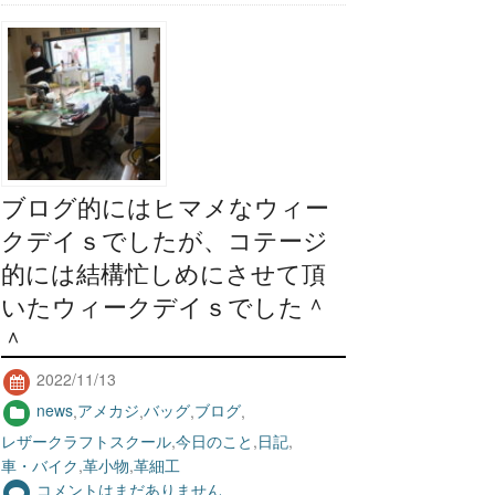
ブログ的にはヒマメなウィー
クデイｓでしたが、コテージ
的には結構忙しめにさせて頂
いたウィークデイｓでした＾
＾
2022/11/13
news
,
アメカジ
,
バッグ
,
ブログ
,
レザークラフトスクール
,
今日のこと
,
日記
,
車・バイク
,
革小物
,
革細工
コメントはまだありません