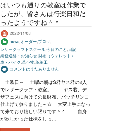
はいつも通りの教室は作業で
したが、皆さんは行楽日和だ
ったようですね＾＾
2022/11/08
news
,
オーダー
,
ブログ
,
レザークラフトスクール
,
今日のこと
,
日記
,
業務連絡・お知らせ
,
財布（ウォレット）
,
車・バイク
,
革小物
,
革細工
コメントはまだありません
土曜日～ 土曜の朝はS君ヤス君の2人
でレザークラフト教室。 ヤス君、デ
ザフェスに向けての長財布、バッチリンコ
仕上げて参りました～☆ 大変上手になっ
て来ており嬉しい限りです＾＾ 自身
が欲しかった仕様をしっ…