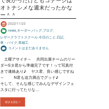
オトナシメな週末だったかな
ー＾＾
2022/11/23
news
,
オーダー
,
バッグ
,
ブログ
,
レザークラフトスクール
,
今日のこと
,
日記
,
車・バイク
,
革細工
コメントはまだありません
土曜アサイチ～ 共同出展チームのリー
ダーSタ君から準備完了です！って写真付
きで連絡あり♪ ヤス君、良い感じですね
～ N君も迫力満点でグッド♪
そして、そんな感じでみんなデザインフェ
スタに行ってたりな…
続きを読む