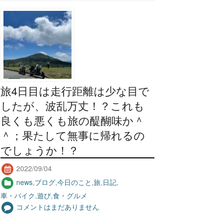
旅4日目は走行距離は少な目で
したが、波乱万丈！？これも
良くも悪くも旅の醍醐味か＾
＾；果たして無事に帰れるの
でしょうか！？
2022/09/04
news
,
ブログ
,
今日のこと
,
旅
,
日記
,
車・バイク
,
遊び
,
食・グルメ
コメントはまだありません