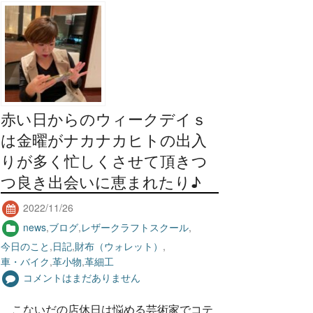
赤い日からのウィークデイｓ
は金曜がナカナカヒトの出入
りが多く忙しくさせて頂きつ
つ良き出会いに恵まれたり♪
2022/11/26
news
,
ブログ
,
レザークラフトスクール
,
今日のこと
,
日記
,
財布（ウォレット）
,
車・バイク
,
革小物
,
革細工
コメントはまだありません
こないだの店休日は悩める芸術家でコテ