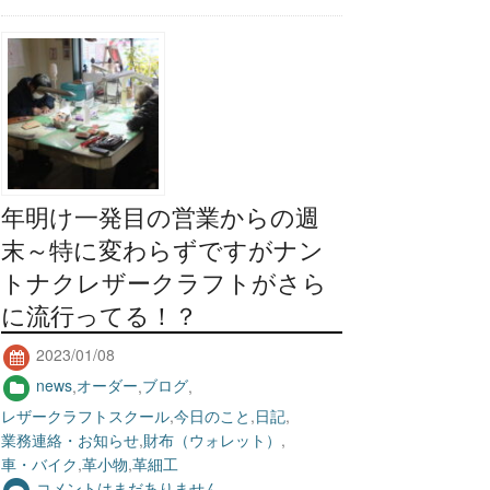
年明け一発目の営業からの週
末～特に変わらずですがナン
トナクレザークラフトがさら
に流行ってる！？
2023/01/08
news
,
オーダー
,
ブログ
,
レザークラフトスクール
,
今日のこと
,
日記
,
業務連絡・お知らせ
,
財布（ウォレット）
,
車・バイク
,
革小物
,
革細工
コメントはまだありません