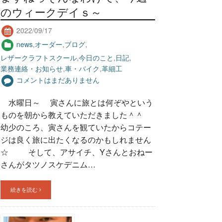
のウィークデイｓ～
2022/09/17
news
,
オーダー
,
ブログ
,
レザークラフトスクール
,
今日のこと
,
日記
,
業務連絡・お知らせ
,
車・バイク
,
革細工
コメントはまだありません
水曜日～ 寅さんに旅とは何ぞやという
ものを朝から教えていただきました＾＾
幼少のころ、寅さんを観ていたからコテー
ジは良く旅に出たくなるのかもしれません
☆ そして、アサイチ、Yさんとおねー
さんがタツノスケデニム…
続きを読む