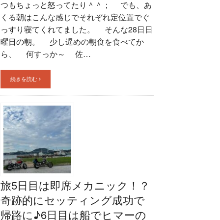
つもちょっと怒ってたり＾＾； でも、あ
くる朝はこんな感じでそれぞれ定位置でぐ
っすり寝てくれてました。 そんな28日日
曜日の朝。 少し遅めの朝食を食べてか
ら、 何すっか～ 佐…
続きを読む
旅5日目は即席メカニック！？
奇跡的にセッティング成功で
帰路に♪6日目は船でヒマーの