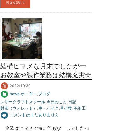
続きを読む
結構ヒマメな月末でしたがー
お教室や製作業務は結構充実☆
2022/10/30
news
,
オーダー
,
ブログ
,
レザークラフトスクール
,
今日のこと
,
日記
,
財布（ウォレット）
,
車・バイク
,
革小物
,
革細工
コメントはまだありません
金曜はヒマメで特に何もなーしでしたっ