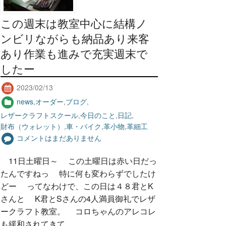
この週末は教室中心に結構ノ
ンビリながらも納品あり来客
あり作業も進みで充実週末で
したー
2023/02/13
news
,
オーダー
,
ブログ
,
レザークラフトスクール
,
今日のこと
,
日記
,
財布（ウォレット）
,
車・バイク
,
革小物
,
革細工
コメントはまだありません
11日土曜日～ この土曜日は赤い日だっ
たんですねっ 特に何も変わらずでしたけ
どー ってなわけで、この日は４８君とK
さんと K君とSさんの4人満員御礼でレザ
ークラフト教室。 コロちゃんのアレコレ
も緩和されてきて…