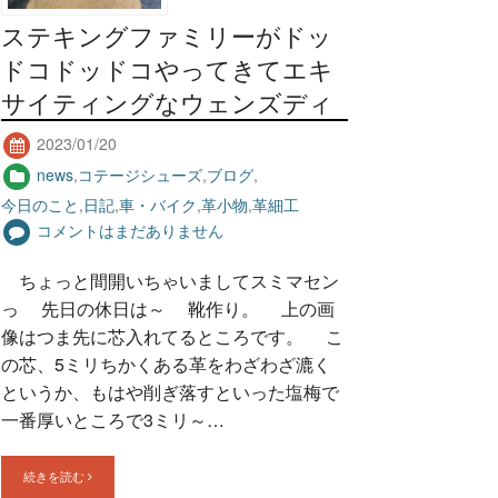
ステキングファミリーがドッ
ドコドッドコやってきてエキ
サイティングなウェンズディ
2023/01/20
news
,
コテージシューズ
,
ブログ
,
今日のこと
,
日記
,
車・バイク
,
革小物
,
革細工
コメントはまだありません
ちょっと間開いちゃいましてスミマセン
っ 先日の休日は～ 靴作り。 上の画
像はつま先に芯入れてるところです。 こ
の芯、5ミリちかくある革をわざわざ漉く
というか、もはや削ぎ落すといった塩梅で
一番厚いところで3ミリ～…
続きを読む