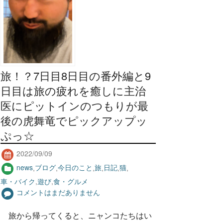
旅！？7日目8日目の番外編と9
日目は旅の疲れを癒しに主治
医にピットインのつもりが最
後の虎舞竜でピックアップッ
ぷっ☆
2022/09/09
news
,
ブログ
,
今日のこと
,
旅
,
日記
,
猫
,
車・バイク
,
遊び
,
食・グルメ
コメントはまだありません
旅から帰ってくると、ニャンコたちはい