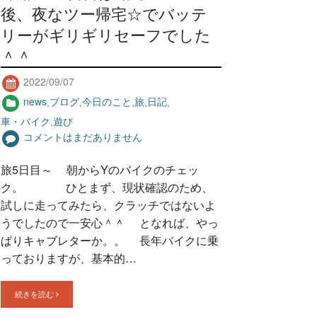
後、夜なツー帰宅☆でバッテ
リーがギリギリセーフでした
＾＾
2022/09/07
news
,
ブログ
,
今日のこと
,
旅
,
日記
,
車・バイク
,
遊び
コメントはまだありません
旅5日目～ 朝からYのバイクのチェッ
ク。 ひとまず、現状確認のため、
試しに走ってみたら、クラッチではないよ
うでしたので一安心＾＾ となれば、やっ
ぱりキャブレターか。。 長年バイクに乗
っておりますが、基本的…
続きを読む