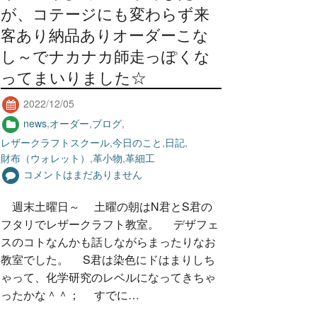
が、コテージにも変わらず来
客あり納品ありオーダーこな
し～でナカナカ師走っぽくな
ってまいりました☆
2022/12/05
news
,
オーダー
,
ブログ
,
レザークラフトスクール
,
今日のこと
,
日記
,
財布（ウォレット）
,
革小物
,
革細工
コメントはまだありません
週末土曜日～ 土曜の朝はN君とS君の
フタリでレザークラフト教室。 デザフェ
スのコトなんかも話しながらまったりなお
教室でした。 S君は染色にドはまりしち
ゃって、化学研究のレベルになってきちゃ
ったかな＾＾； すでに…