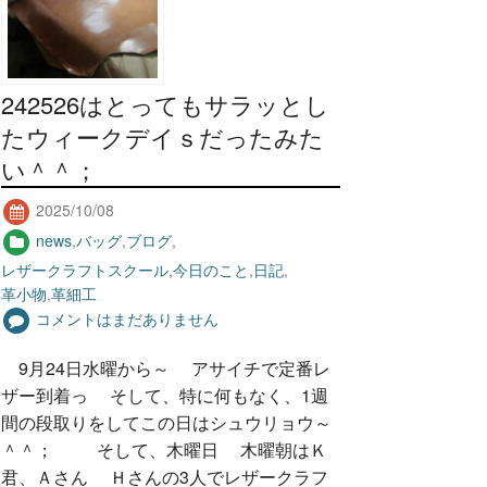
242526はとってもサラッとし
たウィークデイｓだったみた
い＾＾；
2025/10/08
news
,
バッグ
,
ブログ
,
レザークラフトスクール
,
今日のこと
,
日記
,
革小物
,
革細工
コメントはまだありません
9月24日水曜から～ アサイチで定番レ
ザー到着っ そして、特に何もなく、1週
間の段取りをしてこの日はシュウリョウ～
＾＾； そして、木曜日 木曜朝はＫ
君、Ａさん Ｈさんの3人でレザークラフ