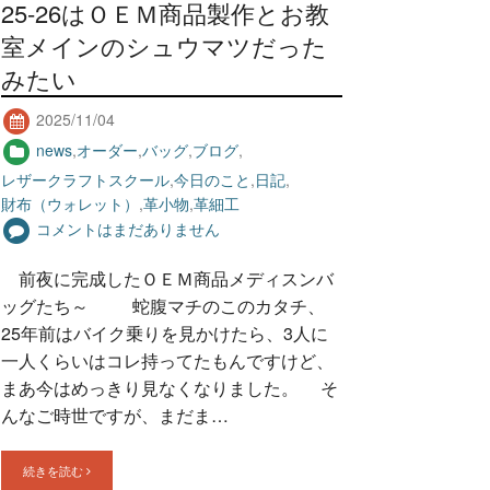
25-26はＯＥＭ商品製作とお教
室メインのシュウマツだった
みたい
2025/11/04
news
,
オーダー
,
バッグ
,
ブログ
,
レザークラフトスクール
,
今日のこと
,
日記
,
財布（ウォレット）
,
革小物
,
革細工
コメントはまだありません
前夜に完成したＯＥＭ商品メディスンバ
ッグたち～ 蛇腹マチのこのカタチ、
25年前はバイク乗りを見かけたら、3人に
一人くらいはコレ持ってたもんですけど、
まあ今はめっきり見なくなりました。 そ
んなご時世ですが、まだま…
続きを読む