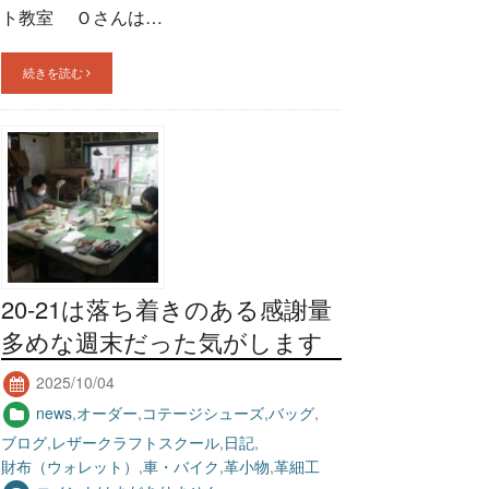
ト教室 Ｏさんは…
続きを読む
20-21は落ち着きのある感謝量
多めな週末だった気がします
2025/10/04
news
,
オーダー
,
コテージシューズ
,
バッグ
,
ブログ
,
レザークラフトスクール
,
日記
,
財布（ウォレット）
,
車・バイク
,
革小物
,
革細工