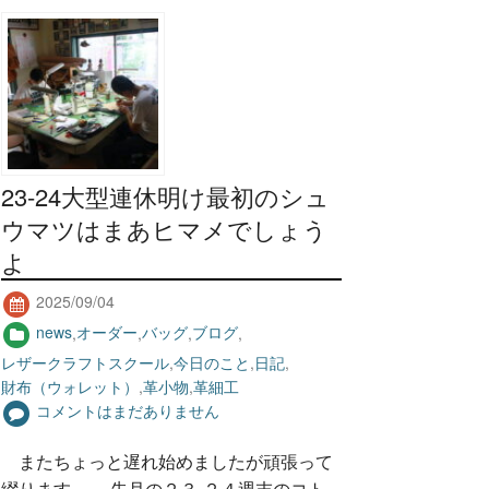
23-24大型連休明け最初のシュ
ウマツはまあヒマメでしょう
よ
2025/09/04
news
,
オーダー
,
バッグ
,
ブログ
,
レザークラフトスクール
,
今日のこと
,
日記
,
財布（ウォレット）
,
革小物
,
革細工
コメントはまだありません
またちょっと遅れ始めましたが頑張って
綴ります～ 先月の２３-２４週末のコト