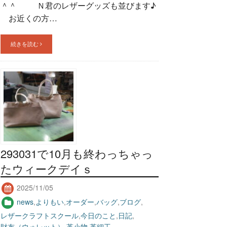
＾＾ Ｎ君のレザーグッズも並びます♪
お近くの方…
続きを読む
293031で10月も終わっちゃっ
たウィークデイｓ
2025/11/05
news
,
よりもい
,
オーダー
,
バッグ
,
ブログ
,
レザークラフトスクール
,
今日のこと
,
日記
,
財布（ウォレット）
,
革小物
,
革細工