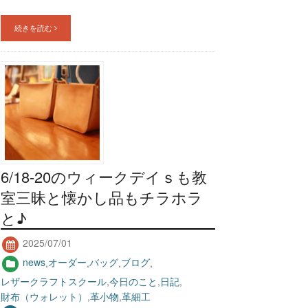
続きを読む
6/18-20のウィークデイｓも教
室三昧と懐かし品もチラホラ
と♪
2025/07/01
news
,
オーダー
,
バッグ
,
ブログ
,
レザークラフトスクール
,
今日のこと
,
日記
,
財布（ウォレット）
,
革小物
,
革細工