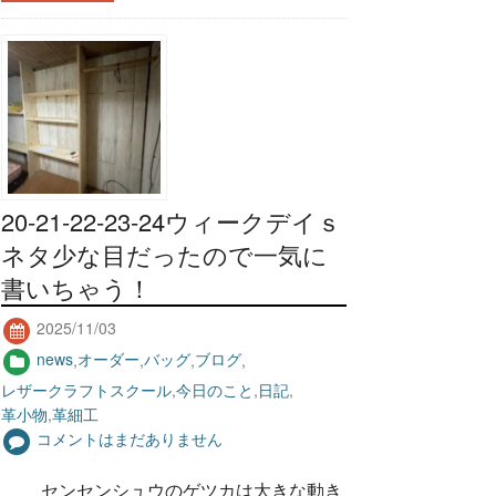
20-21-22-23-24ウィークデイｓ
ネタ少な目だったので一気に
書いちゃう！
2025/11/03
news
,
オーダー
,
バッグ
,
ブログ
,
レザークラフトスクール
,
今日のこと
,
日記
,
革小物
,
革細工
コメントはまだありません
センセンシュウのゲツカは大きな動き