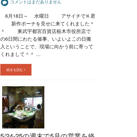
コメントはまだありません
6月18日～ 水曜日 アサイチでＫ君
新作ポーチを見せに来てくれました＾
＾ 東武宇都宮百貨店栃木市役所店で
の6日間にわたる催事、いよいよこの日搬
入ということで、現場に向かう前に寄って
くれまして＾＾ …
続きを読む
5/24-25の週末で5月の営業を終