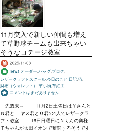
11月突入で新しい仲間も増え
て草野球チームも出来ちゃい
そうなコテージ教室
2025/11/08
news
,
オーダー
,
バッグ
,
ブログ
,
レザークラフトスクール
,
今日のこと
,
日記
,
猫
,
財布（ウォレット）
,
革小物
,
革細工
コメントはまだありません
先週末～ 11月2日土曜日はＹさんと
Ｎ君と ヤス君とＯ君の4人でレザークラ
フト教室 16日日曜日にＮくんの奥様
Ｔちゃんが太田イオンで奮闘するそうです