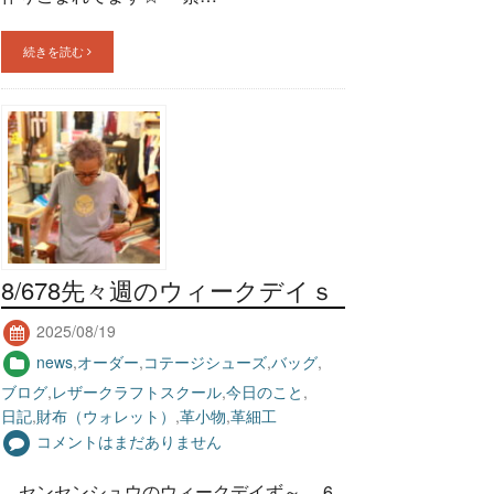
続きを読む
8/678先々週のウィークデイｓ
2025/08/19
news
,
オーダー
,
コテージシューズ
,
バッグ
,
ブログ
,
レザークラフトスクール
,
今日のこと
,
日記
,
財布（ウォレット）
,
革小物
,
革細工
コメントはまだありません
センセンシュウのウィークデイず～ 6