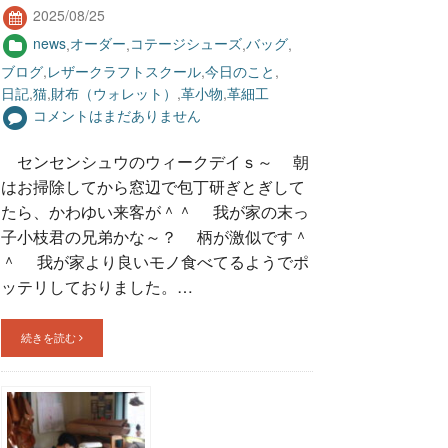
2025/08/25
news
,
オーダー
,
コテージシューズ
,
バッグ
,
ブログ
,
レザークラフトスクール
,
今日のこと
,
日記
,
猫
,
財布（ウォレット）
,
革小物
,
革細工
コメントはまだありません
センセンシュウのウィークデイｓ～ 朝
はお掃除してから窓辺で包丁研ぎとぎして
たら、かわゆい来客が＾＾ 我が家の末っ
子小枝君の兄弟かな～？ 柄が激似です＾
＾ 我が家より良いモノ食べてるようでポ
ッテリしておりました。…
続きを読む