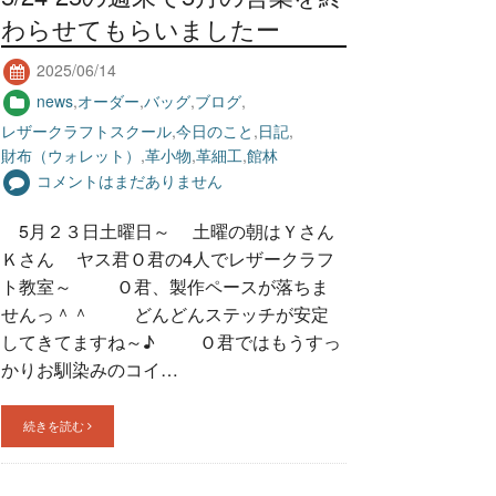
わらせてもらいましたー
2025/06/14
news
,
オーダー
,
バッグ
,
ブログ
,
レザークラフトスクール
,
今日のこと
,
日記
,
財布（ウォレット）
,
革小物
,
革細工
,
館林
コメントはまだありません
5月２３日土曜日～ 土曜の朝はＹさん
Ｋさん ヤス君Ｏ君の4人でレザークラフ
ト教室～ Ｏ君、製作ペースが落ちま
せんっ＾＾ どんどんステッチが安定
してきてますね～♪ Ｏ君ではもうすっ
かりお馴染みのコイ…
続きを読む