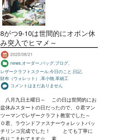
8がつ9-10は世間的にオボン休
み突入でヒマメ～
2025/08/21
news
,
オーダー
,
バッグ
,
ブログ
,
レザークラフトスクール
,
今日のこと
,
日記
,
財布（ウォレット）
,
革小物
,
革細工
コメントはまだありません
八月九日土曜日～ この日は世間的にお
盆休みスタートの日だったので、Ｏ君マン
ツーマンでレザークラフト教室でした～
Ｏ君、ラウンドファスナーウォレットバッ
チリンコ完成でした！ とても丁寧に
作りこまれてます☆ 素…