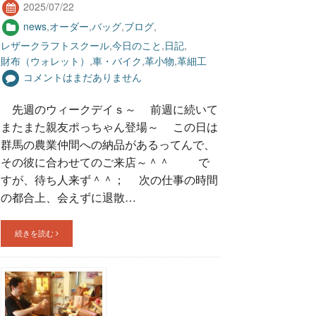
2025/07/22
news
,
オーダー
,
バッグ
,
ブログ
,
レザークラフトスクール
,
今日のこと
,
日記
,
財布（ウォレット）
,
車・バイク
,
革小物
,
革細工
コメントはまだありません
先週のウィークデイｓ～ 前週に続いて
またまた親友ポっちゃん登場～ この日は
群馬の農業仲間への納品があるってんで、
その彼に合わせてのご来店～＾＾ で
すが、待ち人来ず＾＾； 次の仕事の時間
の都合上、会えずに退散…
続きを読む