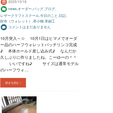
2025/10/18
news
,
オーダー
,
バッグ
,
ブログ
,
レザークラフトスクール
,
今日のこと
,
日記
,
財布（ウォレット）
,
革小物
,
革細工
コメントはまだありません
10月突入～☆ 10月1日はヒマメでオーダ
ー品のハーフウォレットバッチリンコ完成
♪ 本体ホールド差し込み式♪ なんだか
久しぶりに作りましたね。こーゆーの＾＾
いいですね♪ サイズは通常モデル
のハーフウォ…
続きを読む