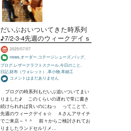
だいぶおいついてきた時系列
♪7/2-3-4先週のウィークデイｓ
2025/07/07
news
,
オーダー
,
コテージシューズ
,
バッグ
,
ブログ
,
レザークラフトスクール
,
今日のこと
,
日記
,
財布（ウォレット）
,
革小物
,
革細工
コメントはまだありません
ブログの時系列もだいぶ追いついてまい
りました♪ このくらいの遅れで常に書き
続けられれば良いのにねっ ってことで、
先週のウィークデイｓ☆ Ａさんアサイチ
でご来店～＾＾ 前々からご検討されてお
りましたランドセルリメ…