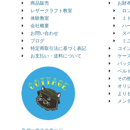
商品販売
お財
レザークラフト教室
ロ
体験教室
ミ
会社概要
ハ
お問い合わせ
ス
ブログ
ミ
特定商取引法に基づく表記
コイ
お支払い・送料について
ケー
バッ
ベル
その
オリ
より
メン
ラグハウスコテージ