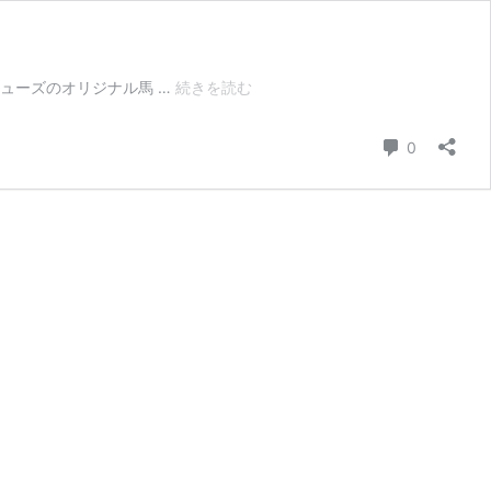
コ
ージシューズのオリジナル馬 …
続きを読む
テ
ー
コメント
0
ジ
オ
リ
ジ
ナ
ル
馬
毛
ブ
ラ
シ
120mm（cottage
shoes
brush)