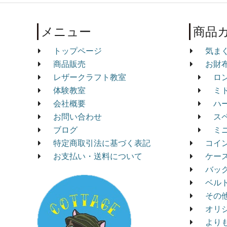
メニュー
商品
トップページ
気ま
商品販売
お財
レザークラフト教室
ロ
体験教室
ミ
会社概要
ハ
お問い合わせ
ス
ブログ
ミ
特定商取引法に基づく表記
コイ
お支払い・送料について
ケー
バッ
ベル
その
オリ
より