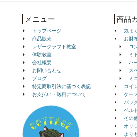
メニュー
商品
トップページ
気ま
商品販売
お財
レザークラフト教室
ロ
体験教室
ミ
会社概要
ハ
お問い合わせ
ス
ブログ
ミ
特定商取引法に基づく表記
コイ
お支払い・送料について
ケー
バッ
ベル
その
オリ
より